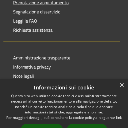
Prenotazione appuntamento
Segnalazione disservizio
Leggi le FAQ
Richiesta assistenza
Amministrazione trasparente
Informativa privacy
Note legali
×
Dichiarazione di accessibilità
Informazioni sui cookie
Questo sito web utilizza cookie tecnici e assimilati strettamente
necessari al corretto funzionamento e alla navigazione del sito,
nonché un cookie tecnico analitico al solo fine di elaborare
informazioni statistiche, aggregate e anonime.
RSS
Copyright © 2026 • Comune di
Per maggiori dettagli, può consultare la cookie policy al seguente
link
Accessibilità
Geraci Siculo • Powered by
Privacy
Municipium
Accesso
•