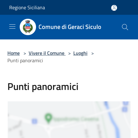
Salta al contenuto principale
Regione Siciliana
Comune di Geraci Siculo
Home
>
Vivere il Comune
>
Luoghi
>
Punti panoramici
Punti panoramici