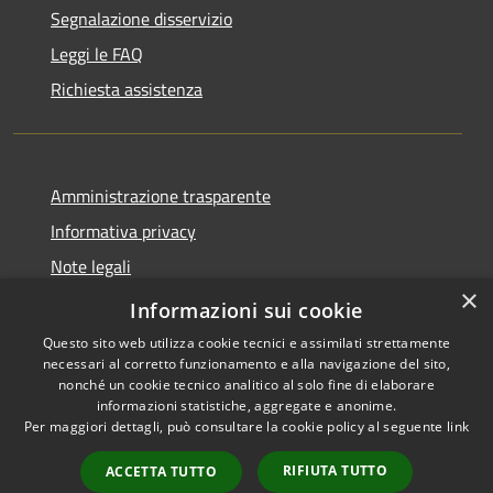
Segnalazione disservizio
Leggi le FAQ
Richiesta assistenza
Amministrazione trasparente
Informativa privacy
Note legali
×
Dichiarazione di accessibilità
Informazioni sui cookie
Questo sito web utilizza cookie tecnici e assimilati strettamente
necessari al corretto funzionamento e alla navigazione del sito,
nonché un cookie tecnico analitico al solo fine di elaborare
informazioni statistiche, aggregate e anonime.
RSS
Copyright © 2026 • Comune di
Per maggiori dettagli, può consultare la cookie policy al seguente
link
Accessibilità
Geraci Siculo • Powered by
Privacy
Municipium
Accesso
•
RIFIUTA TUTTO
ACCETTA TUTTO
Cookie
redazione