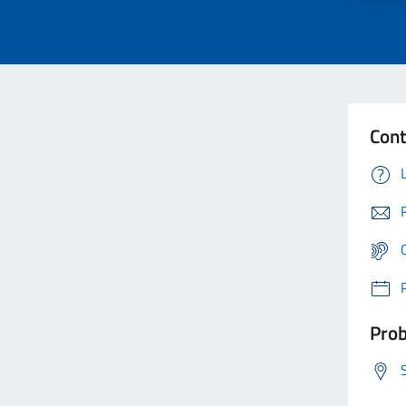
Cont
Prob