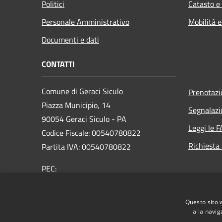
Politici
Catasto e
Personale Amministrativo
Mobilità e
Documenti e dati
CONTATTI
Comune di Geraci Siculo
Prenotaz
Piazza Municipio, 14
Segnalazi
90054 Geraci Siculo - PA
Leggi le 
Codice Fiscale: 00540780822
Richiesta
Partita IVA: 00540780822
PEC:
protocollo@pec.comune.geracisiculo.pa.it
Centralino Unico: 0921643080
Questo sito 
alla navig