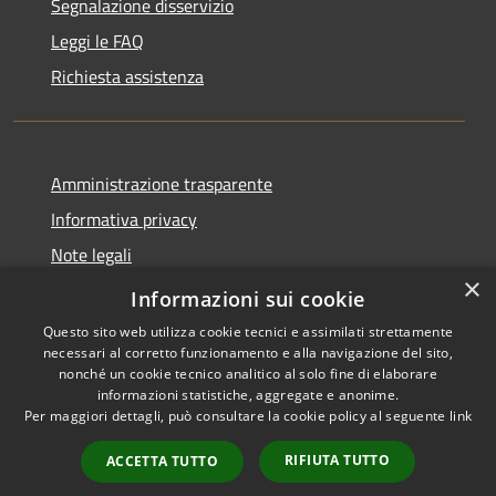
Segnalazione disservizio
Leggi le FAQ
Richiesta assistenza
Amministrazione trasparente
Informativa privacy
Note legali
×
Dichiarazione di accessibilità
Informazioni sui cookie
Questo sito web utilizza cookie tecnici e assimilati strettamente
necessari al corretto funzionamento e alla navigazione del sito,
nonché un cookie tecnico analitico al solo fine di elaborare
informazioni statistiche, aggregate e anonime.
RSS
Copyright © 2026 • Comune di
Per maggiori dettagli, può consultare la cookie policy al seguente
link
Accessibilità
Geraci Siculo • Powered by
Privacy
Municipium
Accesso
•
RIFIUTA TUTTO
ACCETTA TUTTO
Cookie
redazione