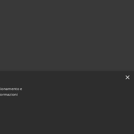
×
nzionamento e
nformazioni
Municipium
Accesso
une di Geraci Siculo • Powered by
•
redazione