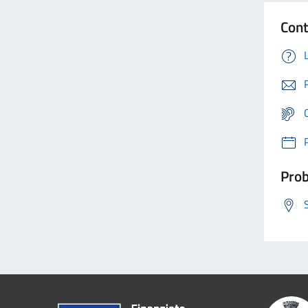
Cont
Prob