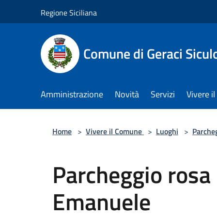
Salta al contenuto principale
Regione Siciliana
Comune di Geraci Sicul
Amministrazione
Novità
Servizi
Vivere 
Home
>
Vivere il Comune
>
Luoghi
>
Parcheg
Parcheggio rosa d
Emanuele