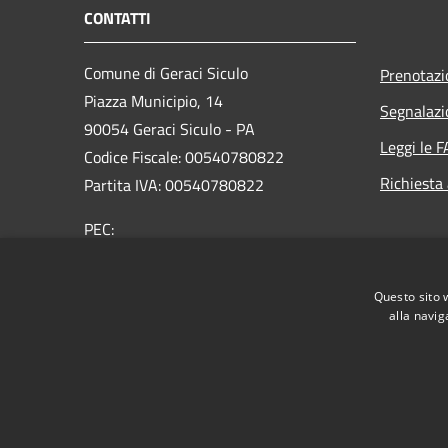
CONTATTI
Comune di Geraci Siculo
Prenotaz
Piazza Municipio, 14
Segnalazi
90054 Geraci Siculo - PA
Leggi le 
Codice Fiscale: 00540780822
Richiesta
Partita IVA: 00540780822
PEC:
protocollo@pec.comune.geracisiculo.pa.it
Centralino Unico: 0921643080
Questo sito 
alla navig
RSS
Accessibilità
Privacy
Cookie
Mappa de