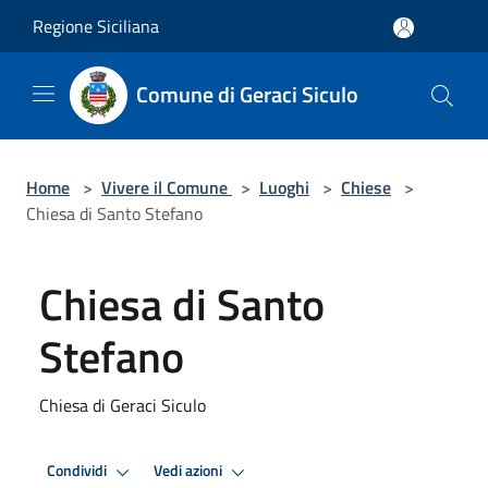
Salta al contenuto principale
Regione Siciliana
Comune di Geraci Siculo
Home
>
Vivere il Comune
>
Luoghi
>
Chiese
>
Chiesa di Santo Stefano
Chiesa di Santo
Stefano
Chiesa di Geraci Siculo
Condividi
Vedi azioni