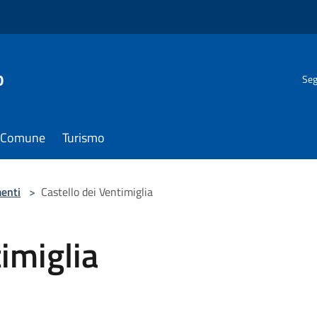
o
Seg
il Comune
Turismo
enti
>
Castello dei Ventimiglia
imiglia