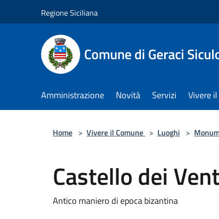
Salta al contenuto principale
Regione Siciliana
Comune di Geraci Sicul
Amministrazione
Novità
Servizi
Vivere 
Home
>
Vivere il Comune
>
Luoghi
>
Monum
Castello dei Vent
Antico maniero di epoca bizantina