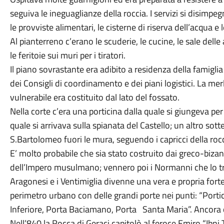
seguiva le ineguaglianze della roccia. I servizi si disim
le provviste alimentari, le cisterne di riserva dell’acqua e l
Al pianterreno c’erano le scuderie, le cucine, le sale delle ar
le feritoie sui muri per i tiratori.
Il piano sovrastante era adibito a residenza della famiglia
dei Consigli di coordinamento e dei piani logistici. La mer
vulnerabile era costituito dal lato del fossato.
Nella corte c’era una porticina dalla quale si giungeva per 
quale si arrivava sulla spianata del Castello; un altro so
S.Bartolomeo fuori le mura, seguendo i capricci della rocc
E’ molto probabile che sia stato costruito dai greco-bizan
dell’Impero musulmano; vennero poi i Normanni che lo tra
Aragonesi e i Ventimiglia divenne una vera e propria fortez
perimetro urbano con delle grandi porte nei punti: “Portic
Inferiore, Porta Baciamano, Porta Santa Maria”. Ancora o
Nell’840 la Rocca di Geraci capitolò al feroce Emiro “Ibni 