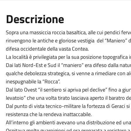
Descrizione
Sopra una massiccia roccia basaltica, alle cui pendici ferve 
rinvengono le antiche e gloriose vestigia del “Maniero” di
difesa occidentale della vasta Contea.
La località è privilegiata per la sua posizione topografica i
Dai lati Nord-Est e Sud il “maniero” era difeso dalla natur
qualche debolezza strategica, si venne a rimediare con al
inespugnabile la “Rocca”.
Dal lato Ovest “il sentiero si apriva pel declive” fino a gi
levatoio” che una volta tirato lasciava aperto il baratro de
Dal punto di vista tecnico-militare la fortezza di Geraci 
resistenza che la rendeva inattaccabile.
All’interno gli ambienti avevano una distribuzione ed una 
Ospitava molte guarnigioni ed era preparata a resistere a l