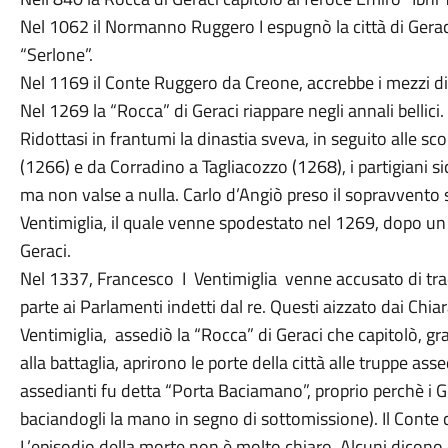
Nel 1062 il Normanno Ruggero I espugnò la città di Geraci
“Serlone”.
Nel 1169 il Conte Ruggero da Creone, accrebbe i mezzi di
Nel 1269 la “Rocca” di Geraci riappare negli annali bellici.
Ridottasi in frantumi la dinastia sveva, in seguito alle sc
(1266) e da Corradino a Tagliacozzo (1268), i partigiani si
ma non valse a nulla. Carlo d’Angiò preso il sopravvento sp
Ventimiglia, il quale venne spodestato nel 1269, dopo un 
Geraci.
Nel 1337, Francesco I Ventimiglia venne accusato di trad
parte ai Parlamenti indetti dal re. Questi aizzato dai Chia
Ventimiglia, assediò la “Rocca” di Geraci che capitolò, g
alla battaglia, aprirono le porte della città alle truppe asse
assedianti fu detta “Porta Baciamano”, proprio perchè i G
baciandogli la mano in segno di sottomissione). Il Conte c
L’episodio della morte non è molto chiaro. Alcuni dicono c