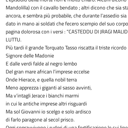
Mandolilla) con il cavallo bendato ; altri dicono che sia s
ancora, e sembra più probabile, che durante l’assedio sia
dato in mano ai soldati che fecero scempio del suo corpo. 
pagina dolorosa con i versi : “CASTEDDU DI JRAGI MAL
LUTTU.
Più tardi il grande Torquato Tasso riscatta il triste ricordo
Signore delle Madonie
E dalle verdi falde al negro lembo
Del gran mare african l’imprese eccelse
Onde Hierace, e quella nobil terra
Meno apprezza i giganti al sasso avvinti,
Ma v’intagli Jerace i bianchi marmi
in cui le antiche imprese altri risguardi
Ma sol Giovanni io scelgo e solo ardisco
di farlo paragone al secol prisco.
Oggi sopravvivono i ruderi di una fortificazione le cui linee