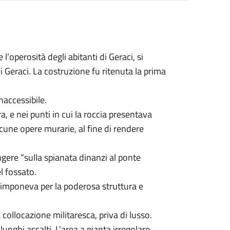
l’operosità degli abitanti di Geraci, si
 Geraci. La costruzione fu ritenuta la prima
naccessibile.
a, e nei punti in cui la roccia presentava
cune opere murarie, al fine di rendere
ungere “sulla spianata dinanzi al ponte
l fossato.
si imponeva per la poderosa struttura e
collocazione militaresca, priva di lusso.
unghi assalti. L’area a pianta irregolare