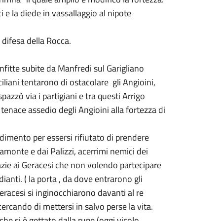
 e la diede in vassallaggio al nipote
 difesa della Rocca.
onfitte subite da Manfredi sul Garigliano
ciliani tentarono di ostacolare gli Angioini,
azzò via i partigiani e tra questi Arrigo
tenace assedio degli Angioini alla fortezza di
imento per essersi rifiutato di prendere
ramonte e dai Palizzi, acerrimi nemici dei
razie ai Geracesi che non volendo partecipare
dianti. ( la porta , da dove entrarono gli
eracesi si inginocchiarono davanti al re
ercando di mettersi in salvo perse la vita.
he si è gettato dalla rupe (oggi vicolo