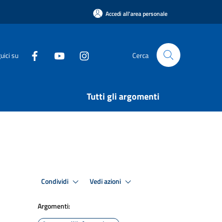
Accedi all'area personale
uici su
Cerca
Tutti gli argomenti
Condividi
Vedi azioni
Argomenti: