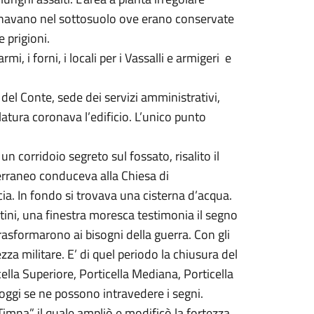
pegnavano nel sottosuolo ove erano conservate
e prigioni.
mi, i forni, i locali per i Vassalli e armigeri e
 del Conte, sede dei servizi amministrativi,
latura coronava l’edificio. L’unico punto
un corridoio segreto sul fossato, risalito il
tterraneo conduceva alla Chiesa di
ia. In fondo si trovava una cisterna d’acqua.
tini, una finestra moresca testimonia il segno
sformarono ai bisogni della guerra. Con gli
za militare. E’ di quel periodo la chiusura del
ella Superiore, Porticella Mediana, Porticella
ggi se ne possono intravedere i segni.
Timna” il quale ampliò e modificò la fortezza.