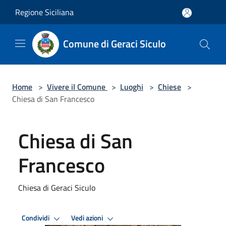
Salta al contenuto principale
Regione Siciliana
Comune di Geraci Siculo
Home
>
Vivere il Comune
>
Luoghi
>
Chiese
>
Chiesa di San Francesco
Chiesa di San
Francesco
Chiesa di Geraci Siculo
Condividi
Vedi azioni