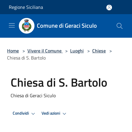
Salta al contenuto principale
Regione Siciliana
Comune di Geraci Siculo
Home
>
Vivere il Comune
>
Luoghi
>
Chiese
>
Chiesa di S. Bartolo
Chiesa di S. Bartolo
Chiesa di Geraci Siculo
Condividi
Vedi azioni