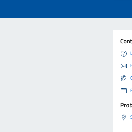
Cont
Prob