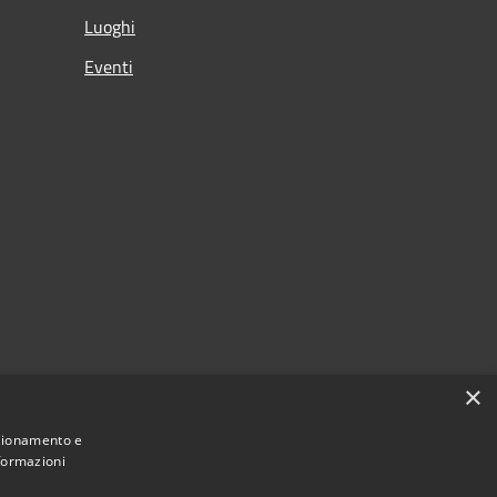
Luoghi
Eventi
×
nzionamento e
nformazioni