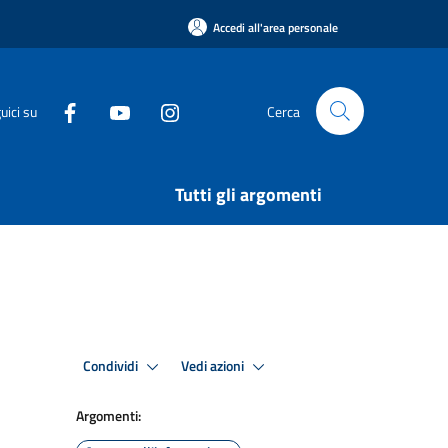
Accedi all'area personale
uici su
Cerca
Tutti gli argomenti
Condividi
Vedi azioni
Argomenti: