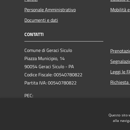
Personale Amministrativo
Mobilità e
Documenti e dati
CONTATTI
Comune di Geraci Siculo
Prenotaz
Piazza Municipio, 14
Segnalazi
90054 Geraci Siculo - PA
Leggi le 
Codice Fiscale: 00540780822
Richiesta
Partita IVA: 00540780822
PEC:
protocollo@pec.comune.geracisiculo.pa.it
Centralino Unico: 0921643080
Questo sito 
alla navig