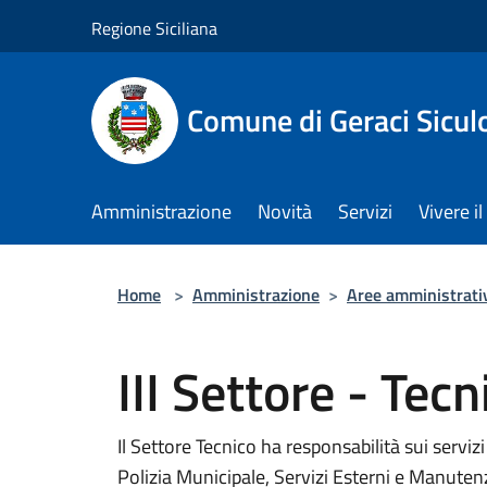
Salta al contenuto principale
Regione Siciliana
Comune di Geraci Sicul
Amministrazione
Novità
Servizi
Vivere 
Home
>
Amministrazione
>
Aree amministrati
III Settore - Tecn
Il Settore Tecnico ha responsabilità sui servizi
Polizia Municipale, Servizi Esterni e Manuten