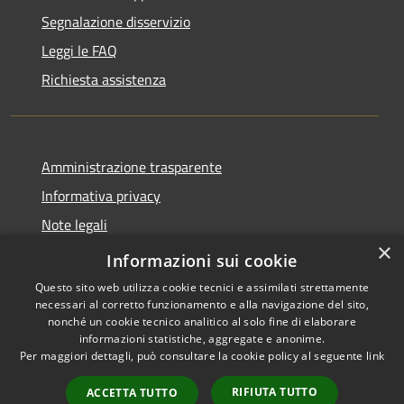
Segnalazione disservizio
Leggi le FAQ
Richiesta assistenza
Amministrazione trasparente
Informativa privacy
Note legali
×
Dichiarazione di accessibilità
Informazioni sui cookie
Questo sito web utilizza cookie tecnici e assimilati strettamente
necessari al corretto funzionamento e alla navigazione del sito,
nonché un cookie tecnico analitico al solo fine di elaborare
informazioni statistiche, aggregate e anonime.
RSS
Copyright © 2026 • Comune di
Per maggiori dettagli, può consultare la cookie policy al seguente
link
Accessibilità
Geraci Siculo • Powered by
Privacy
Municipium
Accesso
•
RIFIUTA TUTTO
ACCETTA TUTTO