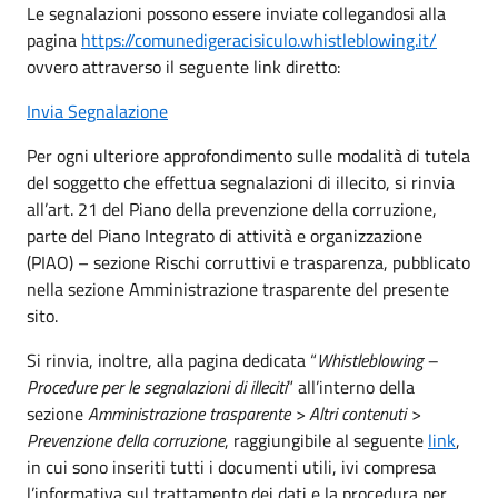
Le segnalazioni possono essere inviate collegandosi alla
pagina
https://comunedigeracisiculo.whistleblowing.it/
ovvero attraverso il seguente link diretto:
Invia Segnalazione
Per ogni ulteriore approfondimento sulle modalità di tutela
del soggetto che effettua segnalazioni di illecito, si rinvia
all’art. 21 del Piano della prevenzione della corruzione,
parte del Piano Integrato di attività e organizzazione
(PIAO) – sezione Rischi corruttivi e trasparenza, pubblicato
nella sezione Amministrazione trasparente del presente
sito.
Si rinvia, inoltre, alla pagina dedicata “
Whistleblowing –
Procedure per le segnalazioni di illeciti
” all’interno della
sezione
Amministrazione trasparente > Altri contenuti >
Prevenzione della corruzione
, raggiungibile al seguente
link
,
in cui sono inseriti tutti i documenti utili, ivi compresa
l’informativa sul trattamento dei dati e la procedura per