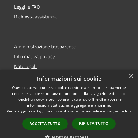
Leggi le FAQ
Richiesta assistenza
Amministrazione trasparente
Informativa privacy
Note legali
×
Dichiarazione di accessibilità
Informazioni sui cookie
Questo sito web utilizza cookie tecnici e assimilati strettamente
necessari al corretto funzionamento e alla navigazione del sito,
nonché un cookie tecnico analitico al solo fine di elaborare
informazioni statistiche, aggregate e anonime.
RSS
Copyright © 2026 • Comune di
Per maggiori dettagli, può consultare la cookie policy al seguente
link
Accessibilità
Geraci Siculo • Powered by
Privacy
Municipium
Accesso
•
RIFIUTA TUTTO
ACCETTA TUTTO
Cookie
redazione
Mappa del sito
MOSTRA DETTAGLI