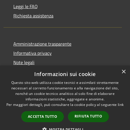
Leggi le FAQ
Richiesta assistenza
Amministrazione trasparente
Informativa privacy
Note legali
×
Dichiarazione di accessibilità
Informazioni sui cookie
Questo sito web utilizza cookie tecnici e assimilati strettamente
necessari al corretto funzionamento e alla navigazione del sito,
nonché un cookie tecnico analitico al solo fine di elaborare
informazioni statistiche, aggregate e anonime.
RSS
Copyright © 2026 • Comune di
Per maggiori dettagli, può consultare la cookie policy al seguente
link
Accessibilità
Geraci Siculo • Powered by
Privacy
Municipium
Accesso
•
RIFIUTA TUTTO
ACCETTA TUTTO
Cookie
redazione
Mappa del sito
MOSTRA DETTAGLI