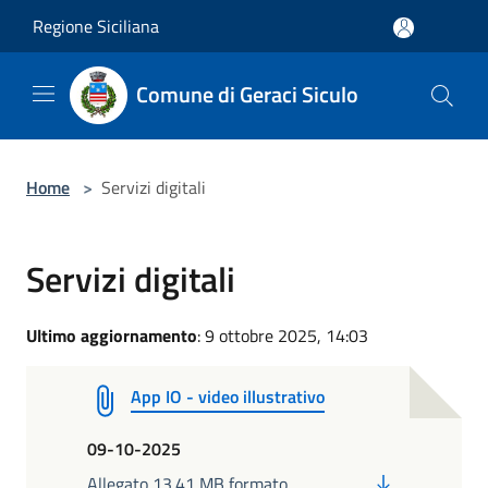
Salta al contenuto principale
Regione Siciliana
Comune di Geraci Siculo
Home
>
Servizi digitali
Servizi digitali
Ultimo aggiornamento
: 9 ottobre 2025, 14:03
App IO - video illustrativo
09-10-2025
PDF
Allegato 13.41 MB formato