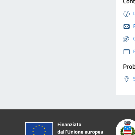
Cont
Prob