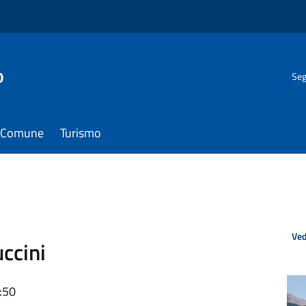
o
Seg
il Comune
Turismo
Ved
ccini
:50