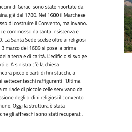
ccini di Geraci sono state riportate da
na già dal 1780. Nel 1680 il Marchese
sso di costruire il Convento, ma invano.
efice commosso da tanta insistenza e
 La Santa Sede scelse oltre ai religiosi
l 3 marzo del 1689 si pose la prima
della terra e di carità. L’edificio si svolge
ile. A sinistra c’è la chiesa
ora piccole parti di fini stucchi, a
hi settecenteschi raffiguranti l’Ultima
a miriade di piccole celle servivano da
ssione degli ordini religiosi il convento
mune. Oggi la struttura è stata
che gli affreschi sono stati recuperati.