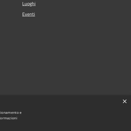
Luoghi
Eventi
×
nzionamento e
nformazioni