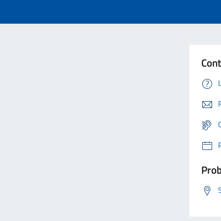
Cont
Prob