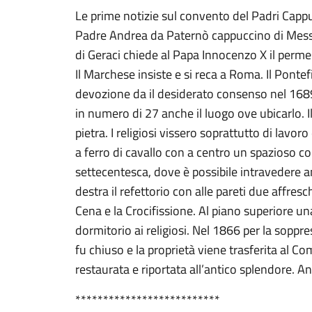
Le prime notizie sul convento del Padri Cappu
Padre Andrea da Paternò cappuccino di Messi
di Geraci chiede al Papa Innocenzo X il perme
Il Marchese insiste e si reca a Roma. Il Pont
devozione da il desiderato consenso nel 1689.
in numero di 27 anche il luogo ove ubicarlo. I
pietra. I religiosi vissero soprattutto di lavoro 
a ferro di cavallo con a centro un spazioso cort
settecentesca, dove è possibile intravedere anc
destra il refettorio con alle pareti due affresc
Cena e la Crocifissione. Al piano superiore un
dormitorio ai religiosi. Nel 1866 per la soppre
fu chiuso e la proprietà viene trasferita al Co
restaurata e riportata all’antico splendore. An
**************************