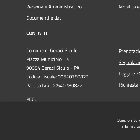
Personale Amministrativo
Mobilità e
Documenti e dati
CONTATTI
Comune di Geraci Siculo
Prenotaz
Piazza Municipio, 14
Segnalazi
90054 Geraci Siculo - PA
Leggi le 
Codice Fiscale: 00540780822
Richiesta
Partita IVA: 00540780822
PEC:
protocollo@pec.comune.geracisiculo.pa.it
Centralino Unico: 0921643080
Questo sito 
alla navig