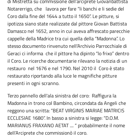
di Mistretta su commissione dell’arciprete Giovanbattista
Notarerrigo, che lavora per fare “li banchi e li sedie del
Coro dalla fine del 1644 a tutto il 1650”. Le pitture, si
ipotizza siano state realizzate dal pittore Giovan Battista
Damasco nel 1652, anno in cui aveva affrescato parecchie
cappelle della Madrice tra cui quella della “Madonna”. Lo
stesso documento rinvenuto nell’Archivio Parrocchiale di
Geraci ci informa che il pittore ha dipinto “lo frixo” dentro
il Coro. Le ricerche documentarie rilevano la notizia di un
restauro nel 1676 e nel 1790. Nel 2010 il Coro è stato
restaurato riportando alla luce le magnifiche pitture
presenti in ogni scranno.
Terzo pannello dell'ala sinistra del coro: Raffigura la
Madonna in trono col Bambino, circondata da Angeli che
reggono una scritta: “BEAT VIRGINIS MARIAE MATRICIS
ECCLESIAE 1680”. In basso a sinistra si legge: “D.O.M.
MARIANUS FRAXANO AETAT .... “ probabilmente il nome
dell’Arciprete che commissionò il coro.