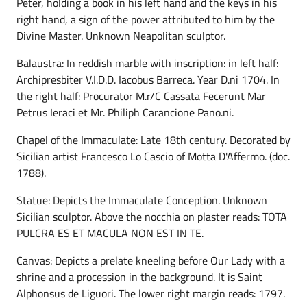
Peter, holding a book in his left hand and the keys in his
right hand, a sign of the power attributed to him by the
Divine Master. Unknown Neapolitan sculptor.
Balaustra: In reddish marble with inscription: in left half:
Archipresbiter V.I.D.D. Iacobus Barreca. Year D.ni 1704. In
the right half: Procurator M.r/C Cassata Fecerunt Mar
Petrus Ieraci et Mr. Philiph Carancione Pano.ni.
Chapel of the Immaculate: Late 18th century. Decorated by
Sicilian artist Francesco Lo Cascio of Motta D'Affermo. (doc.
1788).
Statue: Depicts the Immaculate Conception. Unknown
Sicilian sculptor. Above the nocchia on plaster reads: TOTA
PULCRA ES ET MACULA NON EST IN TE.
Canvas: Depicts a prelate kneeling before Our Lady with a
shrine and a procession in the background. It is Saint
Alphonsus de Liguori. The lower right margin reads: 1797.