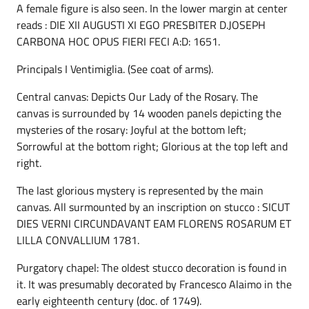
A female figure is also seen. In the lower margin at center
reads : DIE XII AUGUSTI XI EGO PRESBITER D.JOSEPH
CARBONA HOC OPUS FIERI FECI A:D: 1651.
Principals I Ventimiglia. (See coat of arms).
Central canvas: Depicts Our Lady of the Rosary. The
canvas is surrounded by 14 wooden panels depicting the
mysteries of the rosary: Joyful at the bottom left;
Sorrowful at the bottom right; Glorious at the top left and
right.
The last glorious mystery is represented by the main
canvas. All surmounted by an inscription on stucco : SICUT
DIES VERNI CIRCUNDAVANT EAM FLORENS ROSARUM ET
LILLA CONVALLIUM 1781.
Purgatory chapel: The oldest stucco decoration is found in
it. It was presumably decorated by Francesco Alaimo in the
early eighteenth century (doc. of 1749).