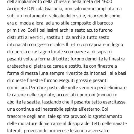
dell’ampliamento della chiesa e nella metà del 1600
Arciprete D.Nicola Giaconia, non solo venne ampliata ma
subì un mutamento radicale dello stile, ricorrendo come
era di moda allora, ad uno stile composito di barocco
primitivo. Così i bellissimi archi a sesto acuto furono
distrutti ai vertici , sostituiti da archi a tutto sesto
intonacati con gesso e calce. Il tetto con capriate in legno
di quercia e castagno locale scomparve al di sopra di
pesanti volte a forma di botte ; furono demolite le finestre
arabesche di pietra calcarea e sostituite con finestre a
forma di mezza luna sempre rivestite da intonaci ; alle basi
di queste finestre furono eseguiti grossi e pesanti
cornicioni. Per dare posto alle volte vennero però eliminate
le catene delle capriate, accorciati i puntoni (monaci) e
abolite le saette, lasciando che il pesante tetto esercitasse
una continua ed inesorabile spinta all’esterno. Col
trascorre degli anni tale spinta provocò lo sgretolamento
delle murature di pietrame al di sopra dei tetti delle navate
laterali, provocando numerose lesioni trasversali e