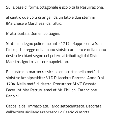
Sulla base di forma ottagonale è scolpita la Resurrezione;
al centro due volti di angeli da un lato e due stemmi
(Marchese e Marchesa) dall’altro.
E’ attribuita a Domenico Gagini.
Statua: In legno policromo ante 1717. Rappresenta San
Pietro, che regge nella mano sinistra un libro e nella mano
destra le chiavi segno del potere attribuitogli dal Divin
Maestro. Ignoto scultore napoletano.
Balaustra: In marmo rossiccio con scritta: nella metà di
sinistra: Archipresbiter V.I.D.D. Iacobus Barreca. Anno D.ni
1704. Nella metà di destra: Procurator M.r/C Cassata
Fecerunt Mar Petrus Ieraci et Mr. Philiph Carancione
Pano.ni.
Cappella dell’Immacolata: Tardo settecentesca. Decorata
dall’artista siciliano Francesco Lo Cascio di Motta