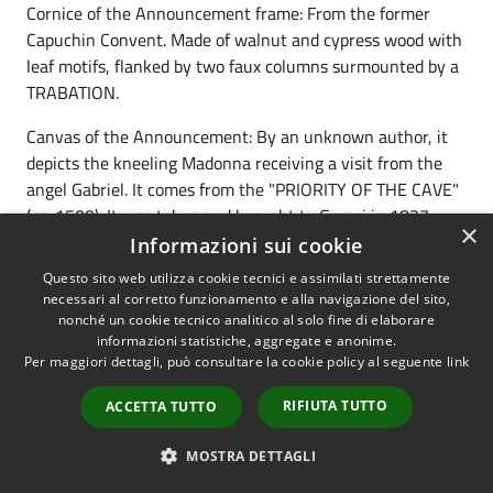
Cornice of the Announcement frame: From the former
Capuchin Convent. Made of walnut and cypress wood with
leaf motifs, flanked by two faux columns surmounted by a
TRABATION.
Canvas of the Announcement: By an unknown author, it
depicts the kneeling Madonna receiving a visit from the
angel Gabriel. It comes from the "PRIORITY OF THE CAVE"
(ca. 1500). It was taken and brought to Geraci in 1837.
×
Informazioni sui cookie
Chancel and Sancta Sancotrum
Questo sito web utilizza cookie tecnici e assimilati strettamente
necessari al corretto funzionamento e alla navigazione del sito,
Altar: Carved from a sarcophagus. On the sides note
nonché un cookie tecnico analitico al solo fine di elaborare
figures of winged lions with human heads in low relief. In
informazioni statistiche, aggregate e anonime.
white stone. 1511.
Per maggiori dettagli, può consultare la cookie policy al seguente
link
Layer: In the form of an eagle carved in wood at the base
RIFIUTA TUTTO
ACCETTA TUTTO
of which reads: 1768.
MOSTRA DETTAGLI
Ambone: Carved from parts of balusters formed of three