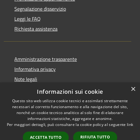
Segnalazione disservizio
Leggi le FAQ
Richiesta assistenza
Amministrazione trasparente
Informativa privacy
Note legali
×
Dichiarazione di accessibilità
Informazioni sui cookie
Questo sito web utilizza cookie tecnici e assimilati strettamente
necessari al corretto funzionamento e alla navigazione del sito,
nonché un cookie tecnico analitico al solo fine di elaborare
informazioni statistiche, aggregate e anonime.
RSS
Copyright © 2026 • Comune di
Per maggiori dettagli, può consultare la cookie policy al seguente
link
Accessibilità
Geraci Siculo • Powered by
Privacy
Municipium
Accesso
•
RIFIUTA TUTTO
ACCETTA TUTTO