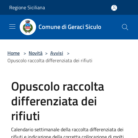
Salta al contenuto principale
Regione Siciliana
Comune di Geraci Siculo
Home
>
Novità
>
Avvisi
>
Opuscolo raccolta differenziata dei rifiuti
Opuscolo raccolta
differenziata dei
rifiuti
Calendario settimanale della raccolta differenziata dei
rifiuti e indicazione della corretta collocazione di molti