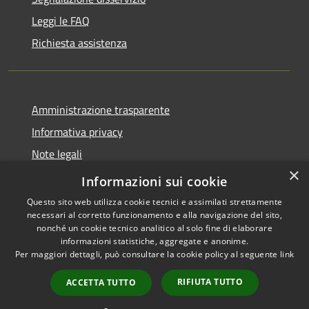
Leggi le FAQ
Richiesta assistenza
Amministrazione trasparente
Informativa privacy
Note legali
×
Dichiarazione di accessibilità
Informazioni sui cookie
Questo sito web utilizza cookie tecnici e assimilati strettamente
necessari al corretto funzionamento e alla navigazione del sito,
nonché un cookie tecnico analitico al solo fine di elaborare
informazioni statistiche, aggregate e anonime.
RSS
Copyright © 2026 • Comune di
Per maggiori dettagli, può consultare la cookie policy al seguente
link
Accessibilità
Geraci Siculo • Powered by
Privacy
Municipium
Accesso
•
RIFIUTA TUTTO
ACCETTA TUTTO
Cookie
redazione