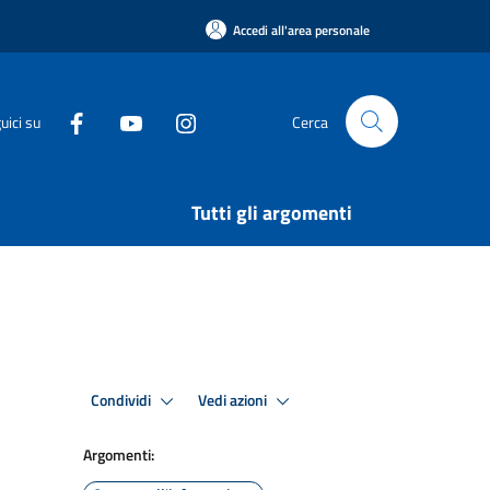
Accedi all'area personale
uici su
Cerca
Tutti gli argomenti
Condividi
Vedi azioni
Argomenti: