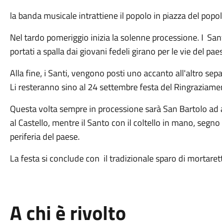
la banda musicale intrattiene il popolo in piazza del popo
Nel tardo pomeriggio inizia la solenne processione. I Sa
portati a spalla dai giovani fedeli girano per le vie del pae
Alla fine, i Santi, vengono posti uno accanto all'al­tro se
Li resteranno sino al 24 settembre festa del Ringrazia­me
Questa volta sempre in processione sarà San Bartolo a
al Castel­lo, mentre il Santo con il coltello in mano, segno
periferia del paese.
La festa si conclude con il tradizio­nale sparo di mortaret
A chi è rivolto