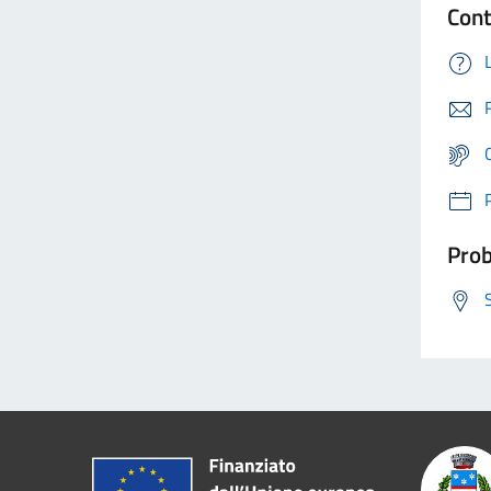
Cont
Prob