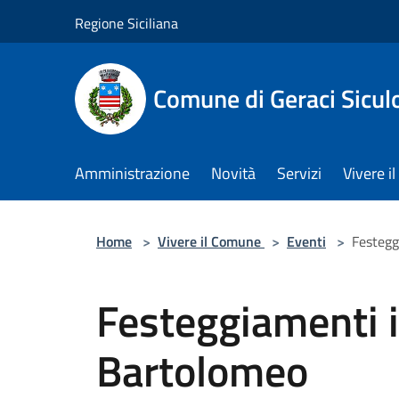
Salta al contenuto principale
Regione Siciliana
Comune di Geraci Sicul
Amministrazione
Novità
Servizi
Vivere 
Home
>
Vivere il Comune
>
Eventi
>
Festegg
Festeggiamenti i
Bartolomeo