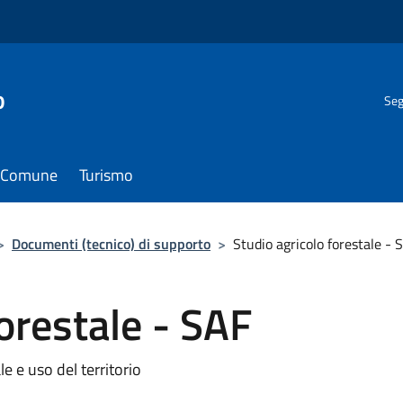
o
Seg
il Comune
Turismo
>
Documenti (tecnico) di supporto
>
Studio agricolo forestale - 
orestale - SAF
le e uso del territorio