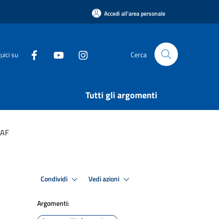
Accedi all'area personale
uici su
Cerca
Tutti gli argomenti
SAF
Condividi
Vedi azioni
Argomenti: