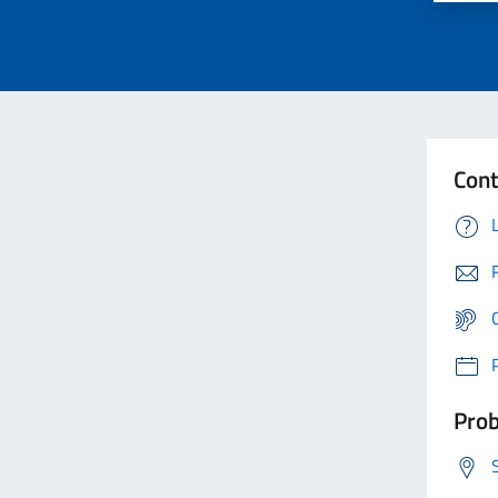
Cont
Prob