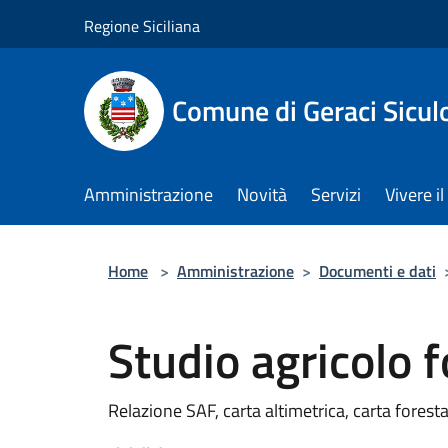
Salta al contenuto principale
Regione Siciliana
Comune di Geraci Sicul
Amministrazione
Novità
Servizi
Vivere 
Home
>
Amministrazione
>
Documenti e dati
Studio agricolo f
Relazione SAF, carta altimetrica, carta foresta