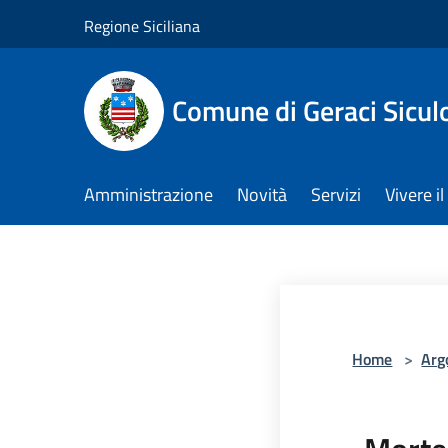
Salta al contenuto principale
Regione Siciliana
Comune di Geraci Sicul
Amministrazione
Novità
Servizi
Vivere 
Home
>
Arg