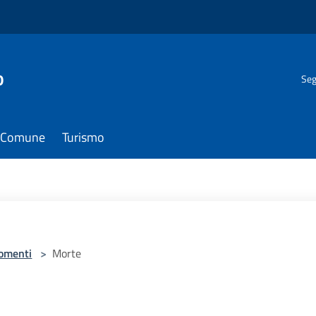
o
Seg
il Comune
Turismo
omenti
>
Morte