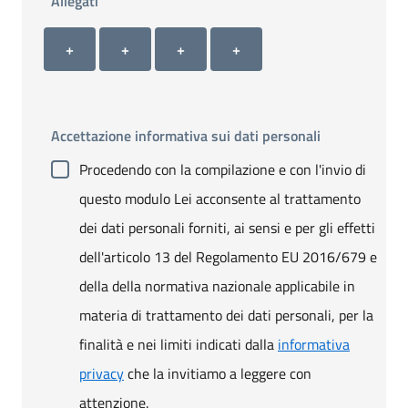
Allegati
Allegato 1
Allegato 2
Allegato 3
Allegato 4
+ Carica allegato 1
+ Carica allegato 2
+ Carica allegato 3
+ Carica allegato 4
+
+
+
+
Accettazione informativa sui dati personali
Procedendo con la compilazione e con l'invio di
questo modulo Lei acconsente al trattamento
dei dati personali forniti, ai sensi e per gli effetti
dell'articolo 13 del Regolamento EU 2016/679 e
della della normativa nazionale applicabile in
materia di trattamento dei dati personali, per la
finalità e nei limiti indicati dalla
informativa
privacy
che la invitiamo a leggere con
attenzione.